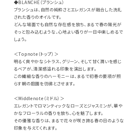
◆BLANCHE（ブランシュ）
ブランシュは、自然の純粋さとエレガンスが融合した洗礼
された香りのオイルです。
どんな場面でも自然な存在感を放ち、まるで春の陽光が
そっと包み込むような、心地よい香りが一日中楽しめるで
しょう。
＜Topnote（トップ）＞
明るく爽やかなシトラス、グリーン、そして甘く潤いを感じ
るベアが、清潔感溢れる印象を演出します。
この繊細な香りのハーモニーは、まるで初春の要項が照
らす朝の庭園を彷彿とさせます。
＜Middlenote（ミドル）＞
エレガントでロマンティックなローズとジャスミンが、華や
かなフローラルの香りを放ち、心を魅了します。
その優雅な香りは、まるで花々が咲き誇る春の日のような
印象を与えてくれます。